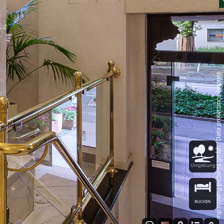
Imprint
‑
Data protection
‑
mp moving‑pictures gmbh
Umgebung
BUCHEN